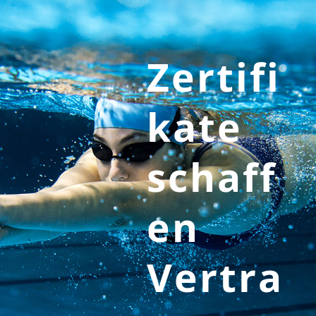
Zertifi
kate
schaff
en
Vertra