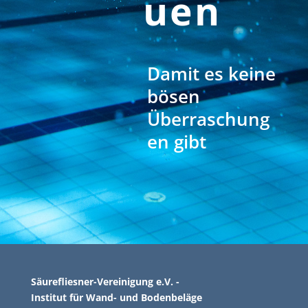
uen
Damit es keine
bösen
Überraschung
en gibt
Säurefliesner-Vereinigung e.V. -
Institut für Wand- und Bodenbeläge